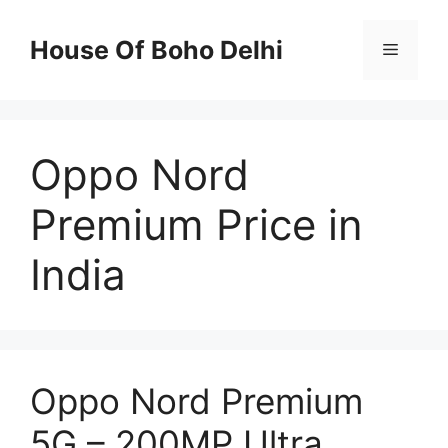
Skip
to
House Of Boho Delhi
Menu
content
Oppo Nord
Premium Price in
India
Oppo Nord Premium
5G – 200MP Ultra