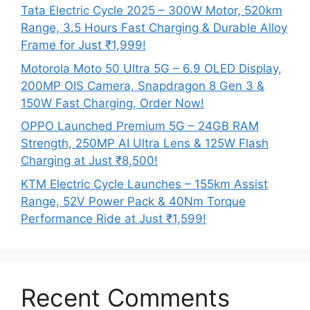
Tata Electric Cycle 2025 – 300W Motor, 520km
Range, 3.5 Hours Fast Charging & Durable Alloy
Frame for Just ₹1,999!
Motorola Moto 50 Ultra 5G – 6.9 OLED Display,
200MP OIS Camera, Snapdragon 8 Gen 3 &
150W Fast Charging, Order Now!
OPPO Launched Premium 5G – 24GB RAM
Strength, 250MP AI Ultra Lens & 125W Flash
Charging at Just ₹8,500!
KTM Electric Cycle Launches – 155km Assist
Range, 52V Power Pack & 40Nm Torque
Performance Ride at Just ₹1,599!
Recent Comments