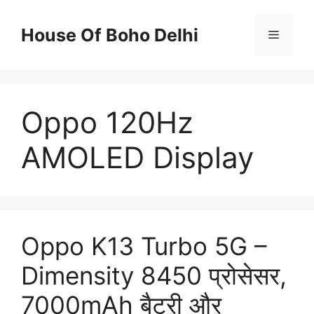
Skip
to
House Of Boho Delhi
Menu
content
Oppo 120Hz
AMOLED Display
Oppo K13 Turbo 5G –
Dimensity 8450 प्रोसेसर,
7000mAh बैटरी और