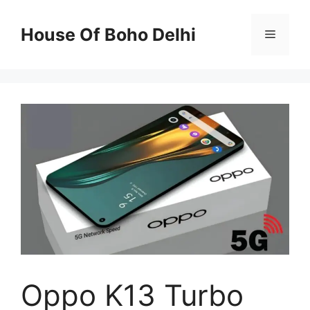
Skip
to
House Of Boho Delhi
Menu
content
Oppo K13 Turbo