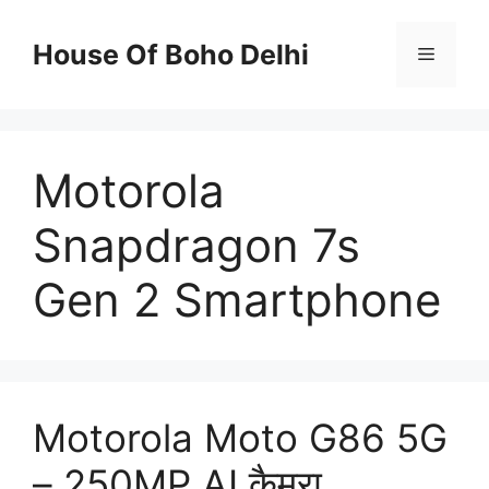
Skip
to
House Of Boho Delhi
Menu
content
Motorola
Snapdragon 7s
Gen 2 Smartphone
Motorola Moto G86 5G
– 250MP AI कैमरा,