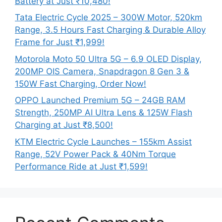
Battery at Just ₹10,480!
Tata Electric Cycle 2025 – 300W Motor, 520km
Range, 3.5 Hours Fast Charging & Durable Alloy
Frame for Just ₹1,999!
Motorola Moto 50 Ultra 5G – 6.9 OLED Display,
200MP OIS Camera, Snapdragon 8 Gen 3 &
150W Fast Charging, Order Now!
OPPO Launched Premium 5G – 24GB RAM
Strength, 250MP AI Ultra Lens & 125W Flash
Charging at Just ₹8,500!
KTM Electric Cycle Launches – 155km Assist
Range, 52V Power Pack & 40Nm Torque
Performance Ride at Just ₹1,599!