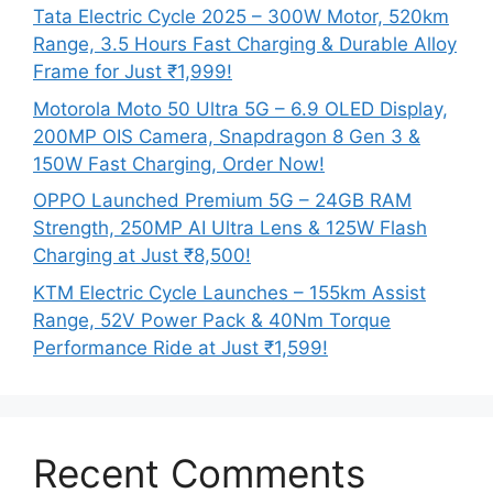
Tata Electric Cycle 2025 – 300W Motor, 520km
Range, 3.5 Hours Fast Charging & Durable Alloy
Frame for Just ₹1,999!
Motorola Moto 50 Ultra 5G – 6.9 OLED Display,
200MP OIS Camera, Snapdragon 8 Gen 3 &
150W Fast Charging, Order Now!
OPPO Launched Premium 5G – 24GB RAM
Strength, 250MP AI Ultra Lens & 125W Flash
Charging at Just ₹8,500!
KTM Electric Cycle Launches – 155km Assist
Range, 52V Power Pack & 40Nm Torque
Performance Ride at Just ₹1,599!
Recent Comments