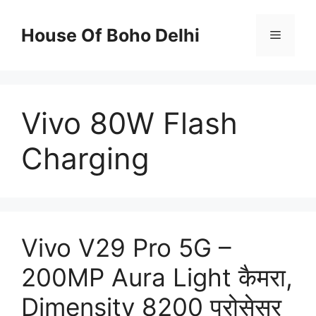
Skip
to
House Of Boho Delhi
Menu
content
Vivo 80W Flash
Charging
Vivo V29 Pro 5G –
200MP Aura Light कैमरा,
Dimensity 8200 प्रोसेसर