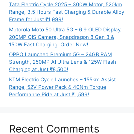
Tata Electric Cycle 2025 – 300W Motor, 520km
Range, 3.5 Hours Fast Charging & Durable Alloy
Frame for Just ₹1,999!
Motorola Moto 50 Ultra 5G – 6.9 OLED Display,
200MP OIS Camera, Snapdragon 8 Gen 3 &
150W Fast Charging, Order Now!
OPPO Launched Premium 5G – 24GB RAM
Strength, 250MP AI Ultra Lens & 125W Flash
Charging at Just ₹8,500!
KTM Electric Cycle Launches – 155km Assist
Range, 52V Power Pack & 40Nm Torque
Performance Ride at Just ₹1,599!
Recent Comments