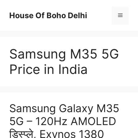
Skip
to
House Of Boho Delhi
Menu
content
Samsung M35 5G
Price in India
Samsung Galaxy M35
5G – 120Hz AMOLED
डिस्प्ले, Exynos 1380