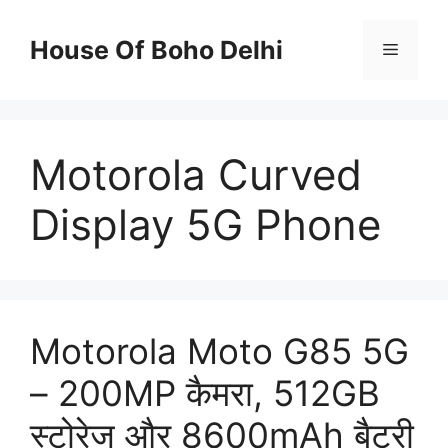
Skip
to
House Of Boho Delhi
Menu
content
Motorola Curved
Display 5G Phone
Motorola Moto G85 5G
– 200MP कैमरा, 512GB
स्टोरेज और 8600mAh बैटरी