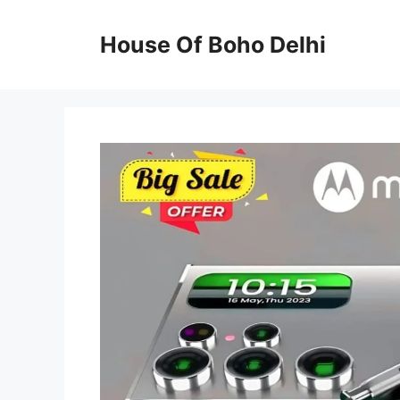
Skip
to
House Of Boho Delhi
content